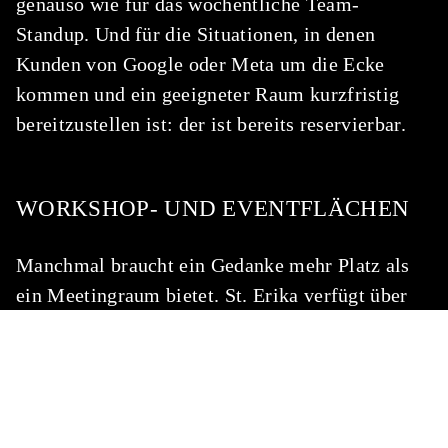
genauso wie für das wöchentliche Team-
Standup. Und für die Situationen, in denen
Kunden von Google oder Meta um die Ecke
kommen und ein geeigneter Raum kurzfristig
bereitzustellen ist: der ist bereits reservierbar.
WORKSHOP- UND EVENTFLÄCHEN
Manchmal braucht ein Gedanke mehr Platz als
ein Meetingraum bietet. St. Erika verfügt über
Flächen für Workshops, Präsentationen,
Produktlaunches und Community-Events. Je
nach Format konfigurierbar, zentral gelegen, mit
einer Adresse, die keiner weiteren Erläuterung
bedarf. Für die Einladung der Münchner Tech-