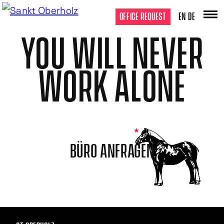
OFFICE REQUEST
EN
DE
YOU WILL NEVER
WORK ALONE
BÜRO ANFRAGEN